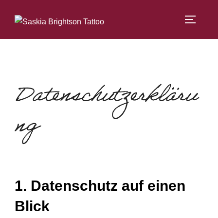
Zum
Inhalt
SEITEN
springen
Datenschutzerkläru
ng
1. Datenschutz auf einen
Blick